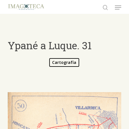
Skip
Menu
to
search
Close
main
Menu
content
Ypané a Luque. 31
Cartografía