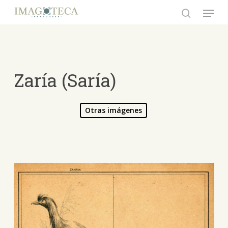
Skip
Menu
to
search
Close
main
Menu
content
Zaría (Saría)
Otras imágenes