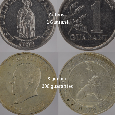
Anterior
1 Guaraní
Siguiente
300 guaraníes