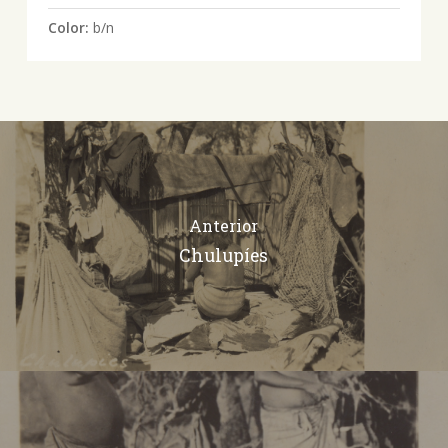
Color:
b/n
Anterior
Chulupíes