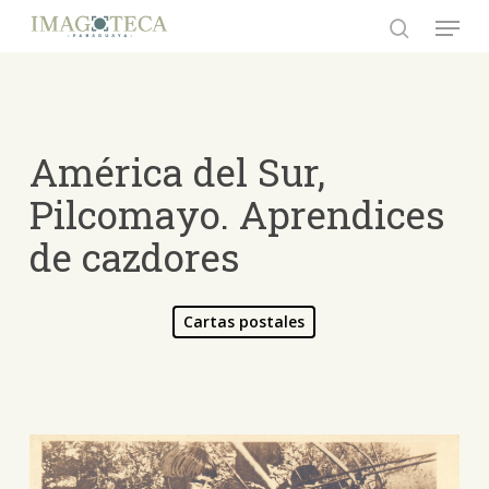
Skip
Menu
to
search
Close
main
Menu
content
América del Sur,
Pilcomayo. Aprendices
de cazdores
Cartas postales