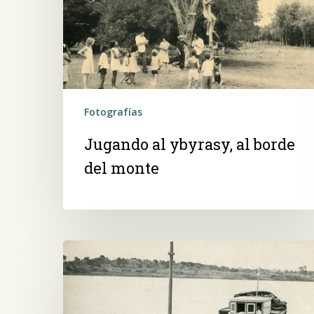
del
monte
Fotografías
Jugando al ybyrasy, al borde
del monte
Patrón
y
peones
del