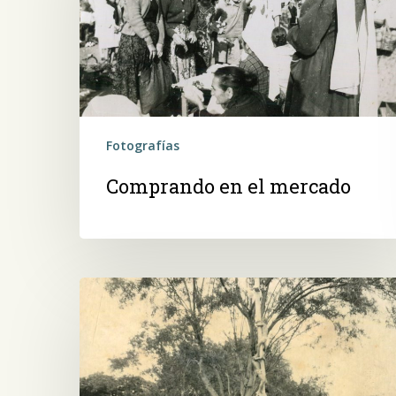
Fotografías
Comprando en el mercado
Jugando
al
ybyrasy,
al
borde