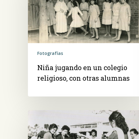
un
colegio
religioso,
con
otras
alumnas
Fotografías
Niña jugando en un colegio
religioso, con otras alumnas
Presiona ENTER para buscar o ESC para salir -
¿Cómo
Comprando
en
el
mercado