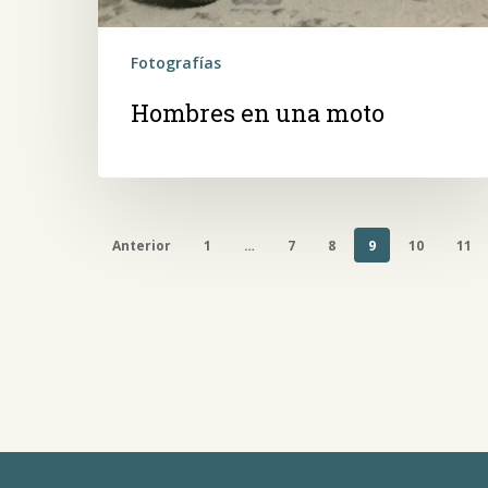
Fotografías
Hombres en una moto
Anterior
1
…
7
8
9
10
11