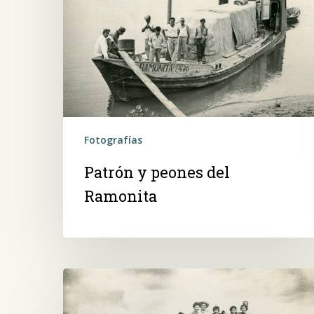
Ramonita
Fotografías
Patrón y peones del
Ramonita
Familia
en
alzaprima