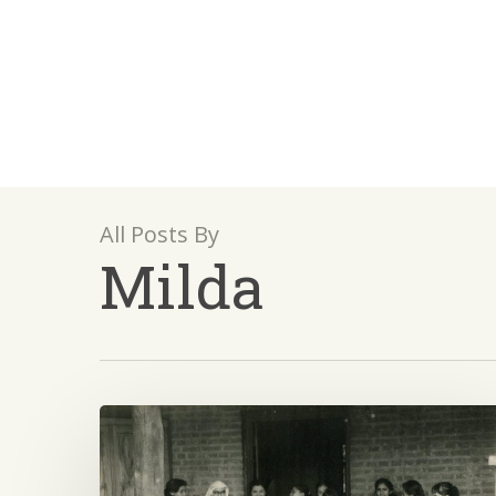
Skip
to
main
content
All Posts By
Milda
Niña
jugando
en