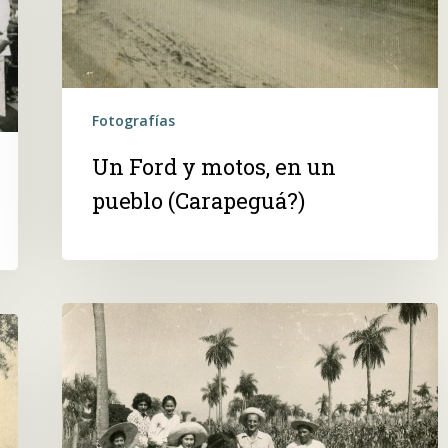
Fotografías
Un Ford y motos, en un
pueblo (Carapeguá?)
En
el
mandiocal,
jóvenes
a
caballo