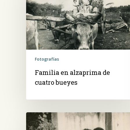
de
cuatro
bueyes
Fotografías
Familia en alzaprima de
cuatro bueyes
Hombres
en