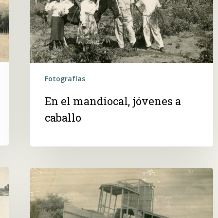
Fotografías
En el mandiocal, jóvenes a
caballo
Barco
bajando
del
astillero