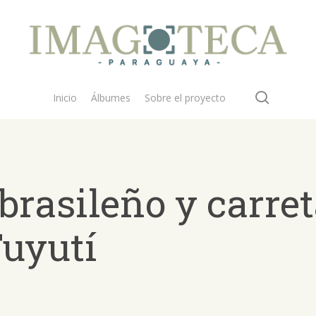
search
Inicio
Álbumes
Sobre el proyecto
asileño y carret
Tuyutí
 buscar?