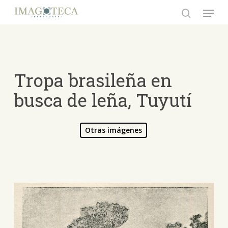
Skip
Menu
to
search
Close
main
Menu
content
Tropa brasileña en
busca de leña, Tuyutí
Otras imágenes