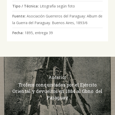
Tipo / Técnica:
Litografía según foto
Fuente:
Asociación Guerreros del Paraguay: Album de
la Guerra del Paraguay. Buenos Aires, 1893/6
Fecha:
1895, entrega 39
Anterior
Trofeos conquistados por el Ejército
Oriental y devueltos en 1884 al Gbno. del
Paraguay