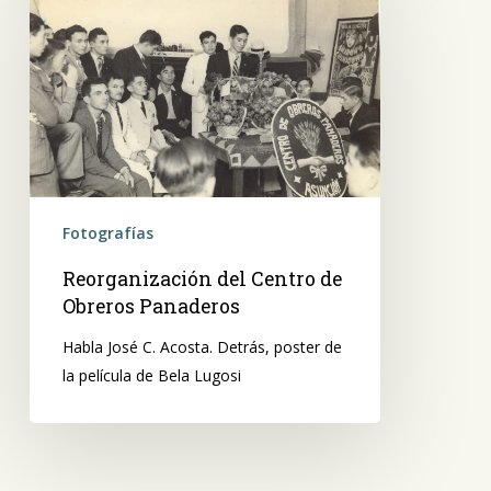
del
Centro
de
Obreros
Panaderos
Fotografías
Reorganización del Centro de
Obreros Panaderos
Habla José C. Acosta. Detrás, poster de
la película de Bela Lugosi