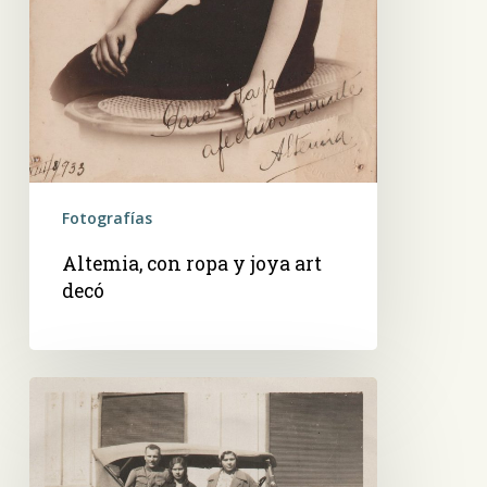
Fotografías
Altemia, con ropa y joya art
decó
Cap.
Julio
Varesini,
su