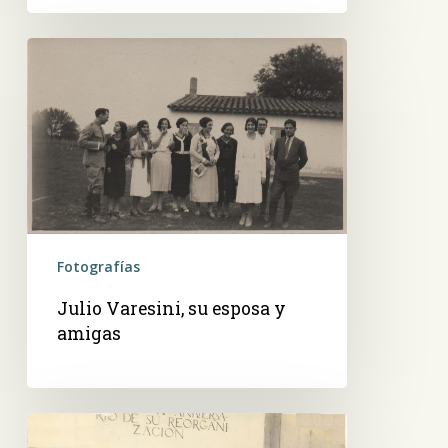
Julio
Varesini,
su
esposa
y
amigas
Fotografías
Julio Varesini, su esposa y
amigas
Reorganización