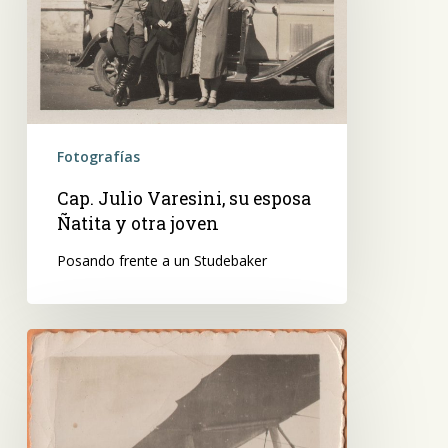
esposa
Ñatita
y
otra
joven
Fotografías
Cap. Julio Varesini, su esposa
Ñatita y otra joven
Posando frente a un Studebaker
Ñatita
de
Varesini,
en
un