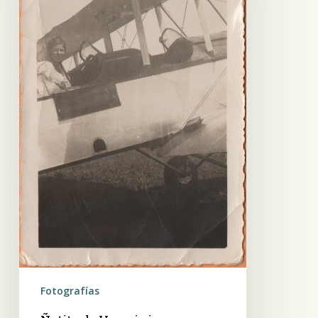
bimotor
Fotografías