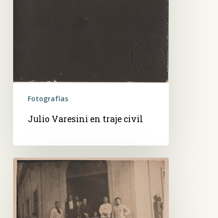
Fotografías
Julio Varesini en traje civil
Vicente
y
Hermogenes
Bareiro
en