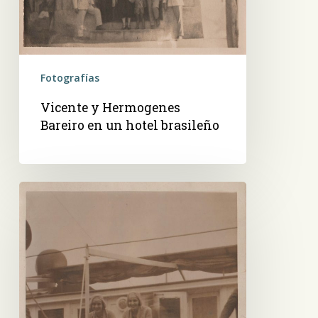
un
hotel
brasileño
Fotografías
Vicente y Hermogenes
Bareiro en un hotel brasileño
Dos
hermanas,
en
la
cubierta
de
un