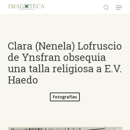
Skip
Menu
to
search
Close
main
Menu
content
Clara (Nenela) Lofruscio
de Ynsfran obsequia
una talla religiosa a E.V.
Haedo
Fotografías