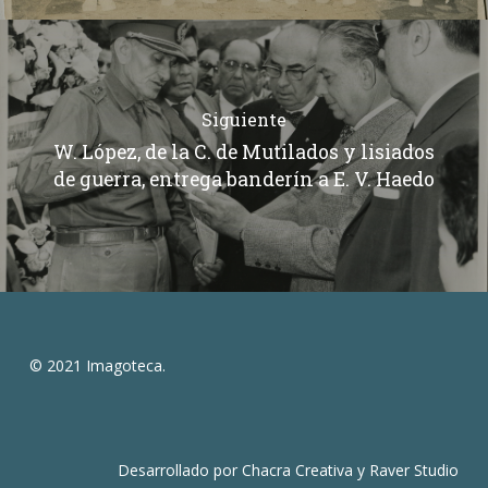
Siguiente
W. López, de la C. de Mutilados y lisiados
de guerra, entrega banderín a E. V. Haedo
© 2021 Imagoteca.
Desarrollado por
Chacra Creativa
y
Raver Studio