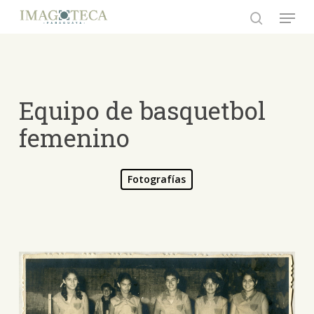
Skip
Menu
to
search
Close
main
Menu
content
Equipo de basquetbol
femenino
Fotografías