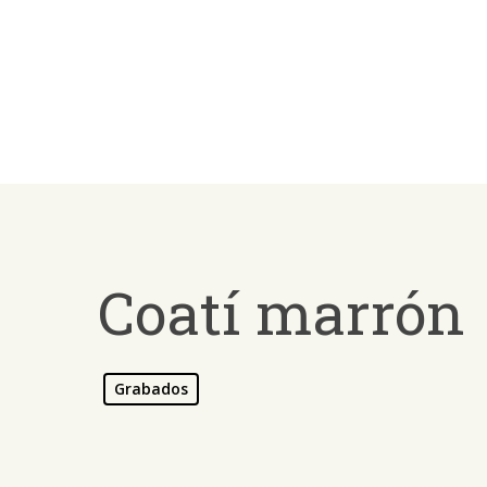
Skip
to
main
content
Coatí marrón
Grabados