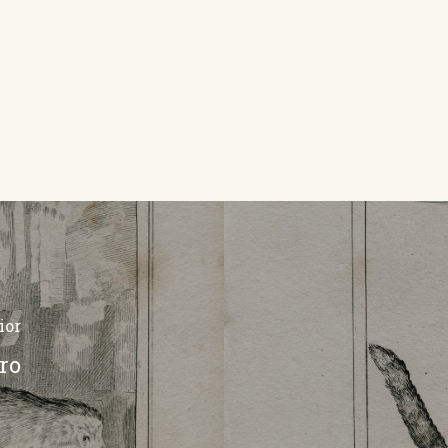
ior
ro