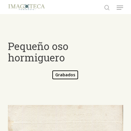
Skip
Menu
to
search
Close
main
Menu
content
Pequeño oso
hormiguero
Grabados