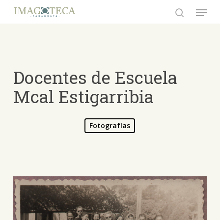
Skip
Menu
to
search
Close
main
Menu
content
Docentes de Escuela
Mcal Estigarribia
Fotografías