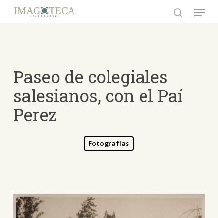
Skip
Menu
to
search
Close
main
Menu
content
Paseo de colegiales
salesianos, con el Paí
Perez
Fotografías