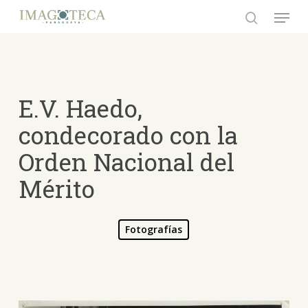
Skip
Menu
to
search
Close
main
Menu
content
E.V. Haedo,
condecorado con la
Orden Nacional del
Mérito
Fotografías