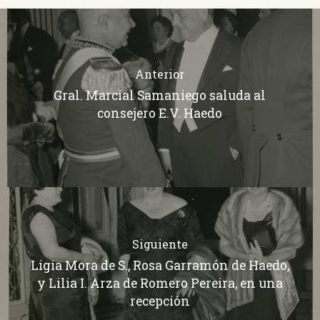
Anterior
Gral. Marcial Samaniego saluda al
consejero E.V. Haedo
Siguiente
Ligia Mora de S., Rosa Garramón de Haedo,
y Lilia I. Arza de Romero Pereira, en una
recepción