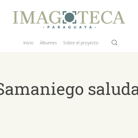
search
Inicio
Álbumes
Sobre el proyecto
 Samaniego saluda