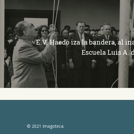
E.V. Haedo iza la bandera, al i
Escuela Luis A. 
© 2021 Imagoteca.