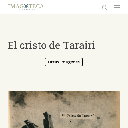
Skip
Menu
to
search
Close
main
Menu
content
El cristo de Tarairi
Otras imágenes