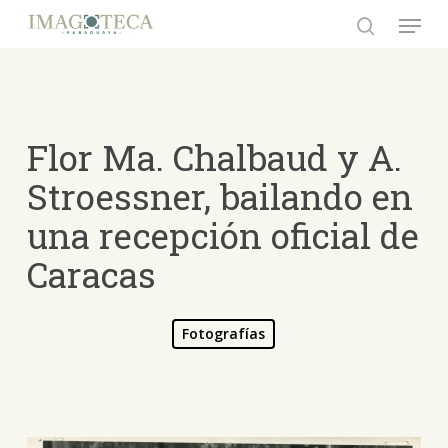
Skip
Menu
to
search
Close
main
Menu
content
Flor Ma. Chalbaud y A.
Stroessner, bailando en
una recepción oficial de
Caracas
Fotografías