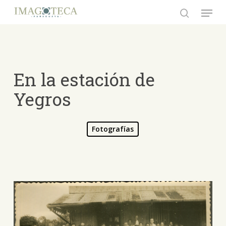
Skip
Menu
to
search
Close
main
Menu
content
En la estación de
Yegros
Fotografías