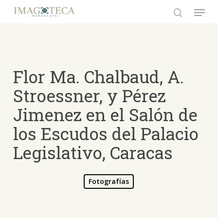
Skip
Menu
to
search
Close
main
Menu
content
Flor Ma. Chalbaud, A.
Stroessner, y Pérez
Jimenez en el Salón de
los Escudos del Palacio
Legislativo, Caracas
Fotografías