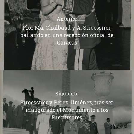
Anterior
Flor Ma. Chalbaud y A. Stroessner,
bailando en una recepción oficial de
Caracas
Siguiente
Stroessner y Pérez Jiménez, tras ser
inaugurado el Monumento a los
Precursores