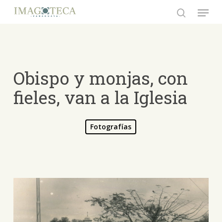
Skip
Menu
to
search
Close
main
Menu
content
Obispo y monjas, con
fieles, van a la Iglesia
Fotografías