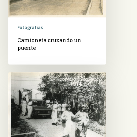
Fotografías
Camioneta cruzando un
puente
Jóvenes
disfrazadas
para
una
caravana