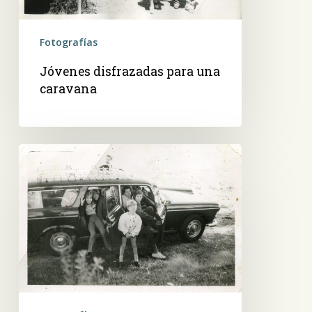
Fotografías
Jóvenes disfrazadas para una
caravana
Paseo
familiar,
en
camioneta