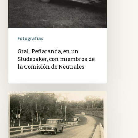
Comisión
de
Neutrales
Fotografías
Gral. Peñaranda, en un
Studebaker, con miembros de
la Comisión de Neutrales
Camioneta
cruzando
un
puente