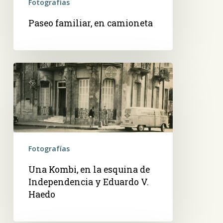
Fotografías
Paseo familiar, en camioneta
Una
Kombi,
en
la
esquina
de
Independencia
Fotografías
y
Una Kombi, en la esquina de
Eduardo
Independencia y Eduardo V.
V.
Haedo
Haedo