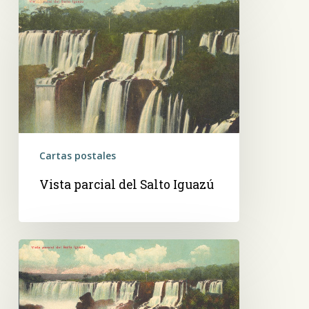
Vista
parcial
del
Salto
Iguazú
Cartas postales
Vista parcial del Salto Iguazú
Vista
parcial
del
Salto