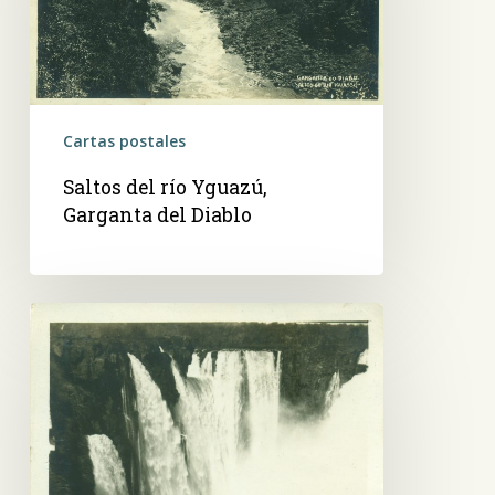
del
Diablo
Cartas postales
Saltos del río Yguazú,
Garganta del Diablo
Cataratas
del
Yguazú,
Garganta
del
Diablo