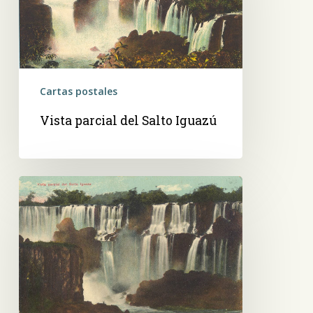
Iguazú
Cartas postales
Vista parcial del Salto Iguazú
Vista
parcial
del
Salto
Iguazú