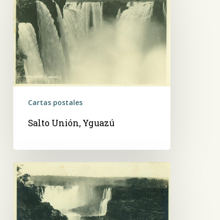
Unión,
Yguazú
Cartas postales
Salto Unión, Yguazú
Saltos
del
río
Yguazú,
Garganta