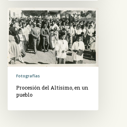
Procesión
del
Altísimo,
en
un
pueblo
Fotografías
Procesión del Altísimo, en un
pueblo