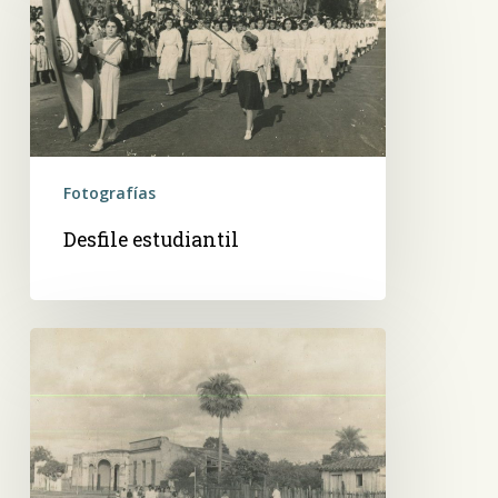
Fotografías
Desfile estudiantil
Desfile
en
el
pueblo