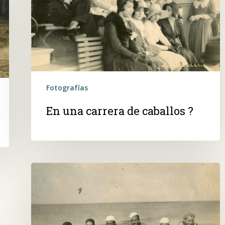
de
caballos
?
Fotografías
En una carrera de caballos ?
En
la
playa