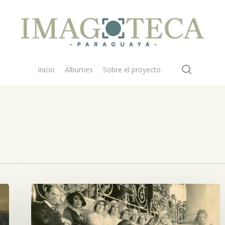
search
Inicio
Álbumes
Sobre el proyecto
 buscar?
En
una
carrera