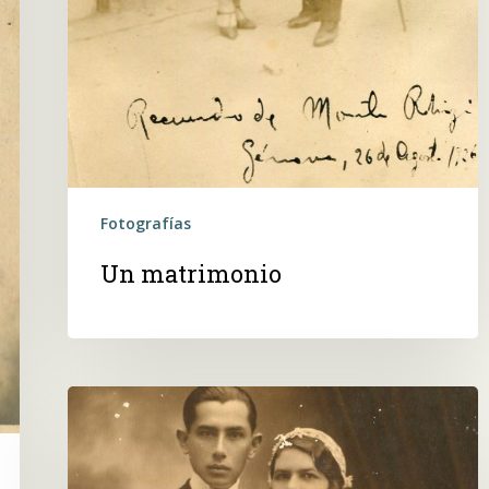
Fotografías
Un matrimonio
Pareja
de
recién
casados