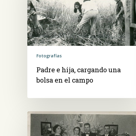
cargando
una
bolsa
en
el
campo
Fotografías
Padre e hija, cargando una
bolsa en el campo
Presiona ENTER para buscar o ESC para salir -
¿Cómo
Recién
casados,
en