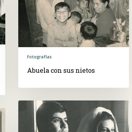
nietos
Fotografías
Abuela con sus nietos
Un
 buscar?
matrimonio