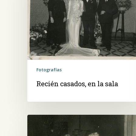
la
sala
Fotografías
Recién casados, en la sala
Una
pareja