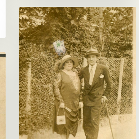
Un
matrimonio