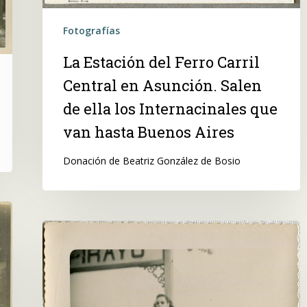
los
Fotografías
Internacinales
que
La Estación del Ferro Carril
van
Central en Asunción. Salen
hasta
Buenos
de ella los Internacinales que
Aires
van hasta Buenos Aires
Donación de Beatriz González de Bosio
En
la
estación
de
Pirayú