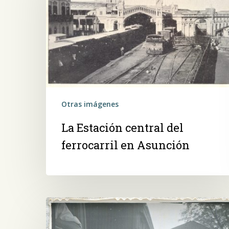
del
ferrocarril
en
Asunción
Otras imágenes
Presiona ENTER para buscar o ESC para salir -
¿Cómo
La Estación central del
ferrocarril en Asunción
Niña
vendedora