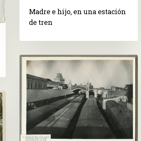
Madre e hijo, en una estación
de tren
La
Estación
del
Ferro
Carril
Central
en
Asunción.
Salen
de
ella