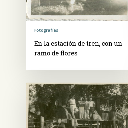
Fotografías
En la estación de tren, con un
ramo de flores
Locomotora
Sapucai,
en
el
Parque
Caballero