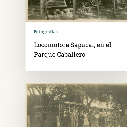
Fotografías
Locomotora Sapucai, en el
Parque Caballero
Dos
vagones
del
trencito
lechero,
en