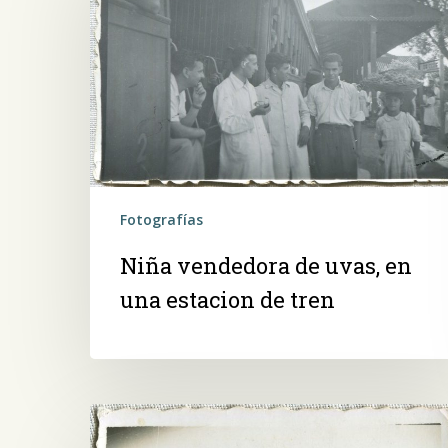
de
uvas,
en
una
estacion
de
tren
Fotografías
Niña vendedora de uvas, en
una estacion de tren
En
la