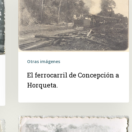
Concepción
a
Horqueta.
Otras imágenes
El ferrocarril de Concepción a
Horqueta.
Madre
e