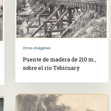
de
210
m.,
sobre
el
río
Tebicuary
Otras imágenes
 buscar?
Puente de madera de 210 m.,
sobre el río Tebicuary
El
ferrocarril
de