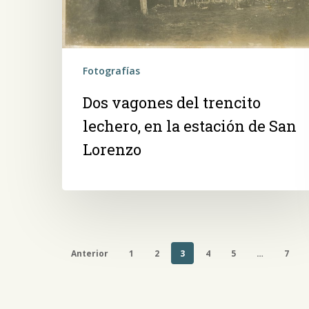
la
estación
de
San
Fotografías
Lorenzo
Dos vagones del trencito
lechero, en la estación de San
Lorenzo
Anterior
1
2
3
4
5
…
7