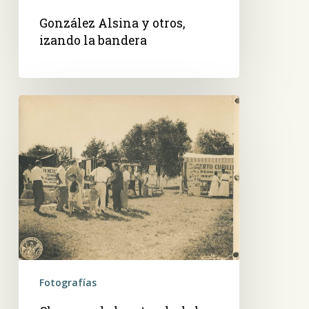
González Alsina y otros,
izando la bandera
Observando
los
stands
de
la
Expo
Fotografías