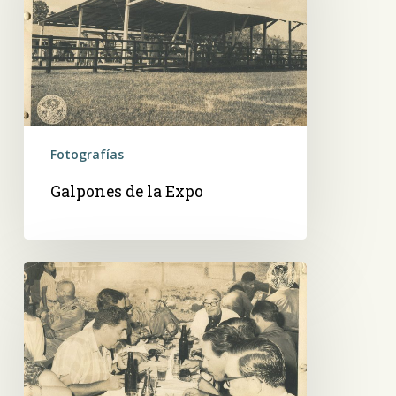
Fotografías
Galpones de la Expo
González
Alsina
y
otros,
comiendo
asado