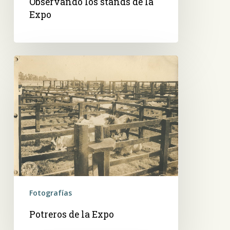
Observando los stands de la
Expo
Potreros
de
la
Expo
Fotografías
Potreros de la Expo