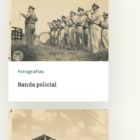
policial
Fotografías
Banda policial
Galpones
de
la
Expo