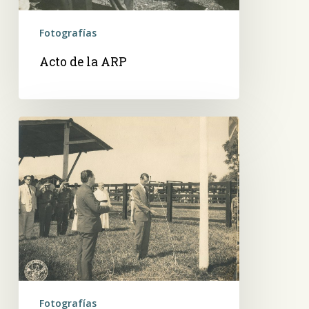
Fotografías
Acto de la ARP
González
Alsina
y
otros,
izando
la
bandera
Fotografías