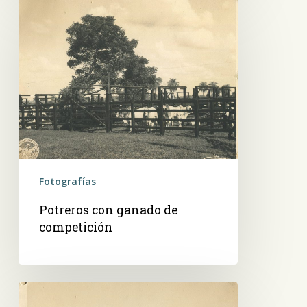
Potreros
con
ganado
de
competición
Fotografías
Potreros con ganado de
competición
Banda