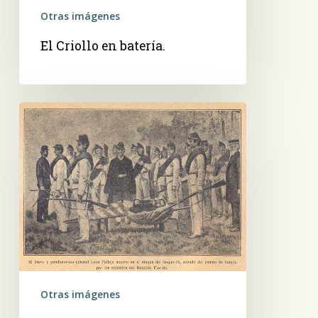
Otras imágenes
El Criollo en batería.
El
bravo
y
pundonoroso
coronel
León
Palleja,
muerto
en
el
Otras imágenes
ataque
a