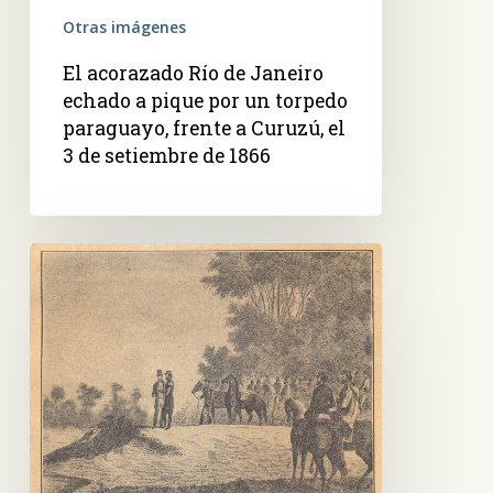
un
Otras imágenes
torpedo
El acorazado Río de Janeiro
paraguayo,
echado a pique por un torpedo
frente
paraguayo, frente a Curuzú, el
a
3 de setiembre de 1866
Curuzú,
el
3
de
Paso
setiembre
de
de
la
1866
Patria.