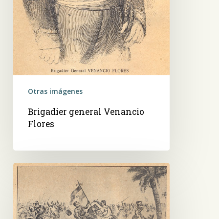
Otras imágenes
Brigadier general Venancio
Flores
Episodio
del
1º
de