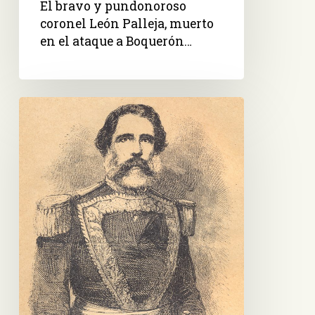
El bravo y pundonoroso
Boquerón…
coronel León Palleja, muerto
en el ataque a Boquerón…
Brigadier
general
Venancio
Flores