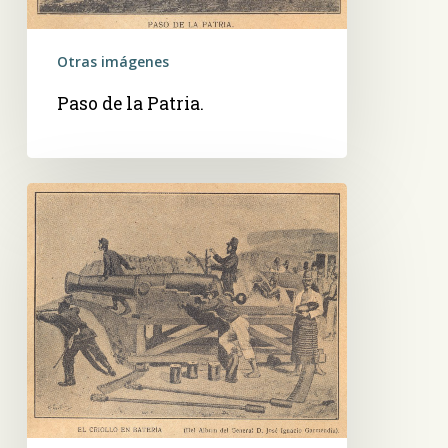
Otras imágenes
Paso de la Patria.
El
Criollo
en
batería.