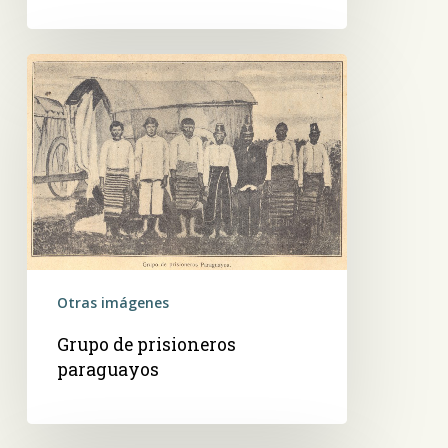
Grupo
de
prisioneros
paraguayos
Otras imágenes
Grupo de prisioneros
paraguayos