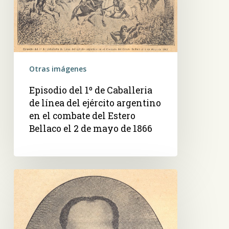
Caballeria
de
línea
del
ejército
argentino
Otras imágenes
en
Episodio del 1º de Caballeria
el
de línea del ejército argentino
combate
en el combate del Estero
del
Bellaco el 2 de mayo de 1866
Estero
Bellaco
el
2
General
de
d.
mayo
José
de
Vicente
1866
Barrios.