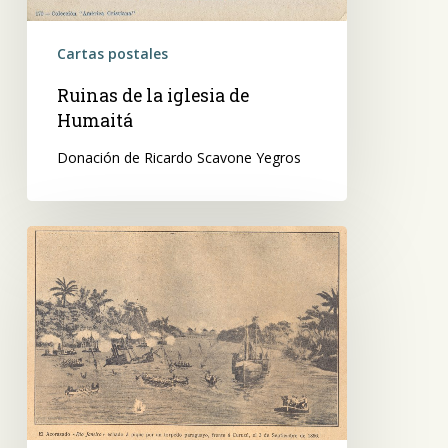
Cartas postales
Ruinas de la iglesia de
Humaitá
Donación de Ricardo Scavone Yegros
El
acorazado
Río
de
Janeiro
echado
a
pique
por