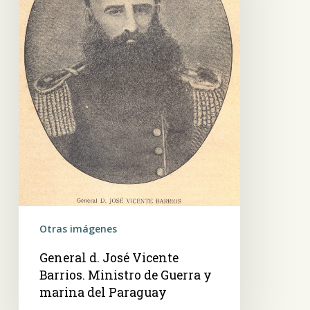
Ministro
de
Guerra
y
marina
del
Paraguay
Otras imágenes
General d. José Vicente
Barrios. Ministro de Guerra y
marina del Paraguay