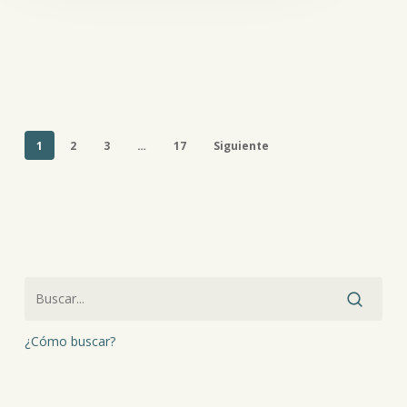
1
2
3
…
17
Siguiente
¿Cómo buscar?