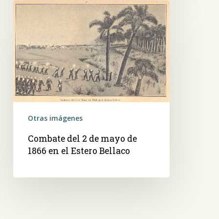
Combate
del
2
de
mayo
de
1866
en
el
Otras imágenes
Estero
Bellaco
Combate del 2 de mayo de
1866 en el Estero Bellaco