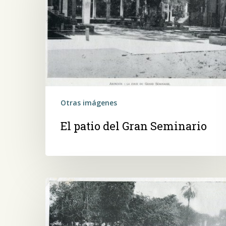
Gran
Seminario
Otras imágenes
El patio del Gran Seminario
Presiona ENTER para buscar o ESC para salir -
¿Cómo
Un
día
de
fiesta