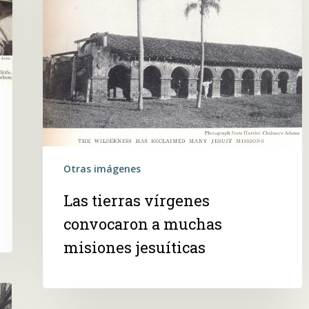
convocaron
a
muchas
misiones
jesuíticas
Otras imágenes
Las tierras vírgenes
convocaron a muchas
misiones jesuíticas