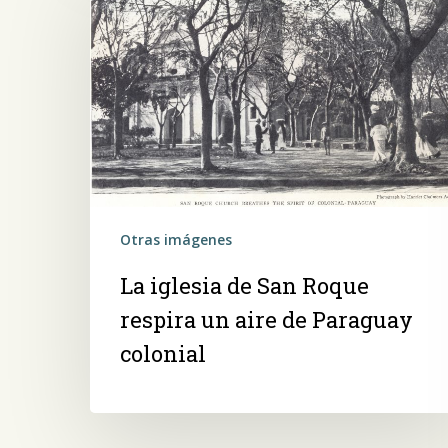
de
San
Roque
respira
un
aire
de
Paraguay
colonial
Otras imágenes
La iglesia de San Roque
respira un aire de Paraguay
colonial