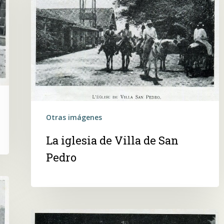
Villa
de
San
Pedro
Otras imágenes
 buscar?
La iglesia de Villa de San
Pedro
La