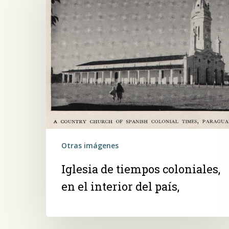
tiempos
coloniales,
en
el
interior
del
país,
Otras imágenes
Iglesia de tiempos coloniales,
en el interior del país,