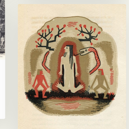
Hazañas
del
Curupí