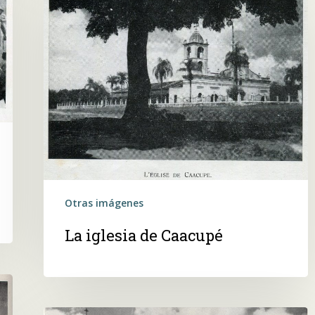
iglesia
de
Caacupé
Otras imágenes
La iglesia de Caacupé