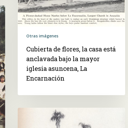
Otras imágenes
Cubierta de flores, la casa está
anclavada bajo la mayor
iglesia asuncena, La
Encarnación
Las
tierras
vírgenes