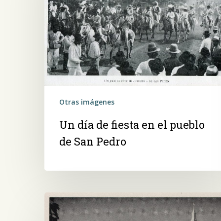
en
el
pueblo
de
San
Pedro
Otras imágenes
Un día de fiesta en el pueblo
de San Pedro
Iglesia
de