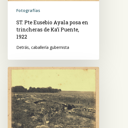
Puente,
1922
Fotografías
ST. Pte Eusebio Ayala posa en
trincheras de Ka’í Puente,
1922
Detrás, caballería gubernista
Combatientes
gubernistas
en
trincheras,
en
Ka’í
Puente