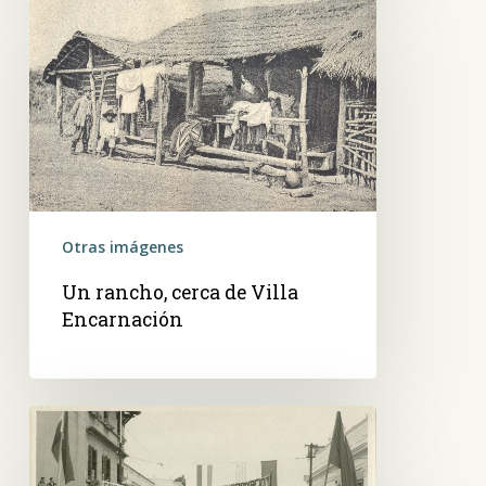
rancho,
cerca
de
Villa
Encarnación
Otras imágenes
Un rancho, cerca de Villa
Encarnación
Seccional
colorada
de