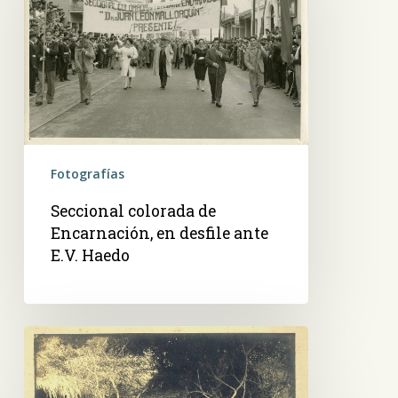
Encarnación,
en
desfile
ante
E.V.
Haedo
Fotografías
Seccional colorada de
Encarnación, en desfile ante
E.V. Haedo
ST.
Foto
nocturna