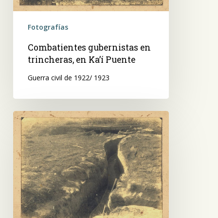
Fotografías
Combatientes gubernistas en
trincheras, en Ka’í Puente
Guerra civil de 1922/ 1923
ST.
Trincheras
en
Ka’í
Puente,
Revolución
de
1922