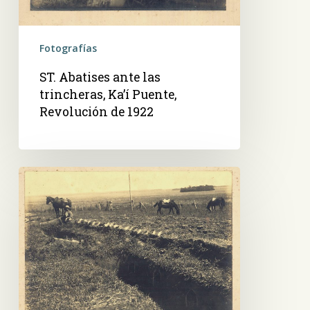
Fotografías
ST. Abatises ante las
trincheras, Ka’í Puente,
Revolución de 1922
ST.
Trincheras
en
Ka’í
Puente,
Revolución
de
1922