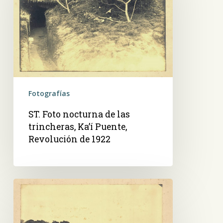
de
las
trincheras,
Ka’í
Puente,
Revolución
de
Fotografías
1922
ST. Foto nocturna de las
trincheras, Ka’í Puente,
Revolución de 1922
ST.
Trincheras
en