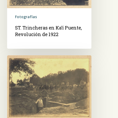
Fotografías
ST. Trincheras en Ka’í Puente,
Revolución de 1922
ST.
Pte
Eusebio
Ayala
posa
en
trincheras
de
Ka’í