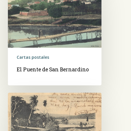
de
San
Bernardino
Cartas postales
El Puente de San Bernardino
San
Bernardino.
Costa
del
Lago