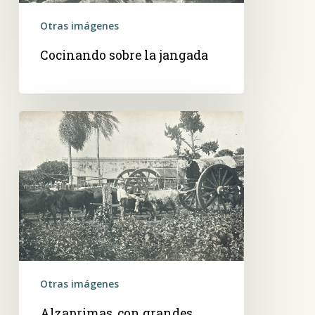
Otras imágenes
Cocinando sobre la jangada
Alzaprimas,
con
grandes
ruedas
de
madera
Otras imágenes
Alzaprimas, con grandes