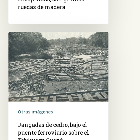
ruedas de madera
Jangadas
de
cedro,
bajo
el
puente
ferroviario
sobre
el
Tebicuary
Otras imágenes
Guazú
Jangadas de cedro, bajo el
puente ferroviario sobre el