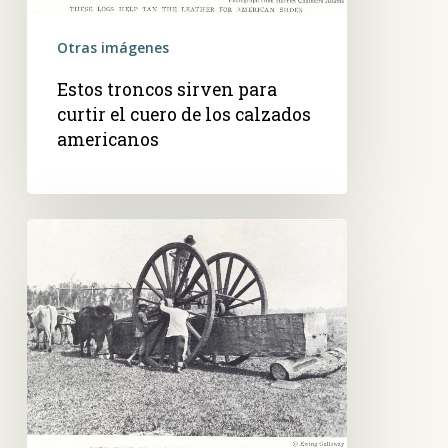
calzados
Otras imágenes
americanos
Estos troncos sirven para
curtir el cuero de los calzados
americanos
Alzaprimas
tiradas
por
bueyes
transportan
troncos
aserrados,
del
monte