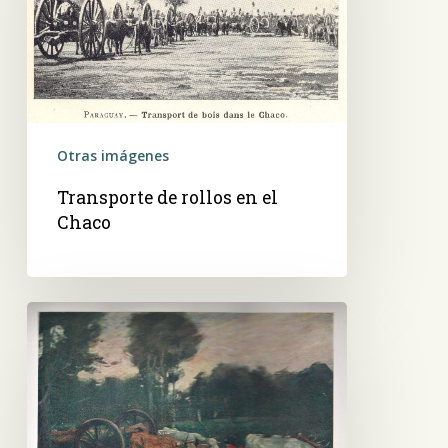
el
Chaco
Otras imágenes
Transporte de rollos en el
Chaco
Bueyes
tirando
de
una
alzaprima,
Chaco,