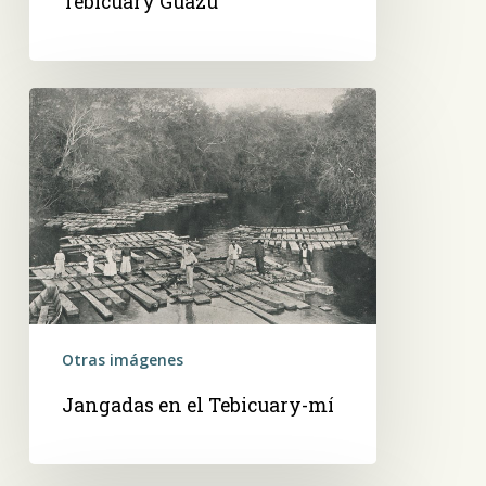
Tebicuary Guazú
Jangadas
en
el
Tebicuary-
mí
Otras imágenes
Jangadas en el Tebicuary-mí