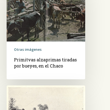
por
bueyes,
en
el
Chaco
Otras imágenes
Primitvas alzaprimas tiradas
por bueyes, en el Chaco
Transporte
de
rollos
en