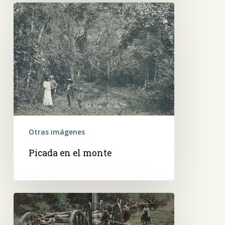
Picada
en
el
monte
Otras imágenes
Picada en el monte
Primitvas
alzaprimas
tiradas