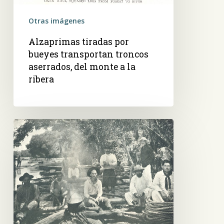
a
Otras imágenes
la
ribera
Alzaprimas tiradas por
bueyes transportan troncos
aserrados, del monte a la
ribera
Cocinando
sobre
la
jangada