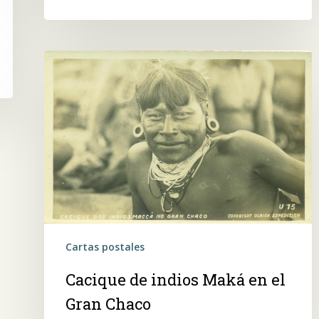
Cacique
de
indios
Maká
en
el
Gran
Chaco
Cartas postales
Cacique de indios Maká en el
Gran Chaco