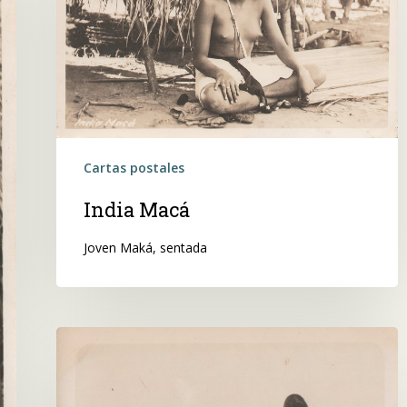
Cartas postales
India Macá
Joven Maká, sentada
 buscar?
Sin
título
(Hombre