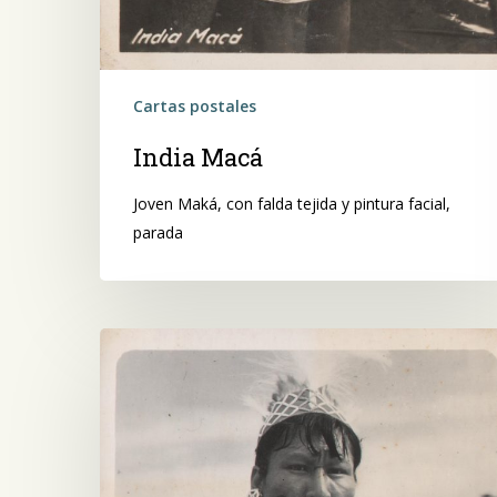
Cartas postales
India Macá
Joven Maká, con falda tejida y pintura facial,
parada
Sin
título
(Como
reliquia
histórica…)