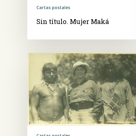
Cartas postales
Sin título. Mujer Maká
Con
indios
Maká
en
el
Gran
Chaco
Cartas postales