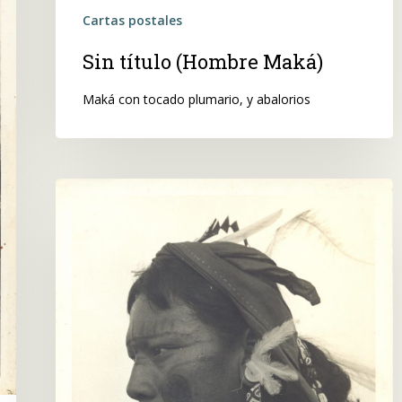
Cartas postales
Sin título (Hombre Maká)
Maká con tocado plumario, y abalorios
Sin
título.
Hombre
Maká
?