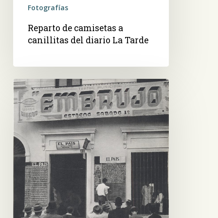
Fotografías
Reparto de camisetas a
canillitas del diario La Tarde
El
País,
vespertino
asunceno,
aficha
el
boletín
de
últimas
noticias