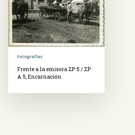
la
emisora
ZP
5
/
ZP
A
5,
Fotografías
Encarnación
Frente a la emisora ZP 5 / ZP
A 5, Encarnación