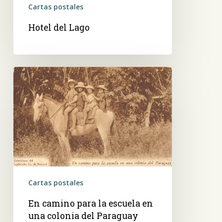
Cartas postales
Hotel del Lago
En
camino
para
la
escuela
en
una
colonia
del
Cartas postales
Paraguay
En camino para la escuela en
una colonia del Paraguay