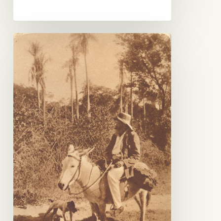
Viejo
Colono
de
San
Benardino