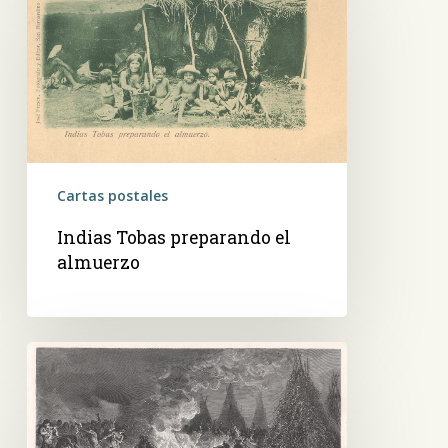
preparando
el
almuerzo
Cartas postales
Indias Tobas preparando el
almuerzo
La
fiesta
de
Pin-