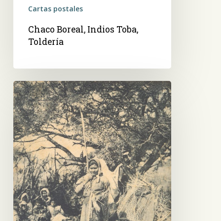
Cartas postales
Chaco Boreal, Indios Toba,
Toldería
Gran
Chaco,
Rep.
Argentina.
Joven
Toba