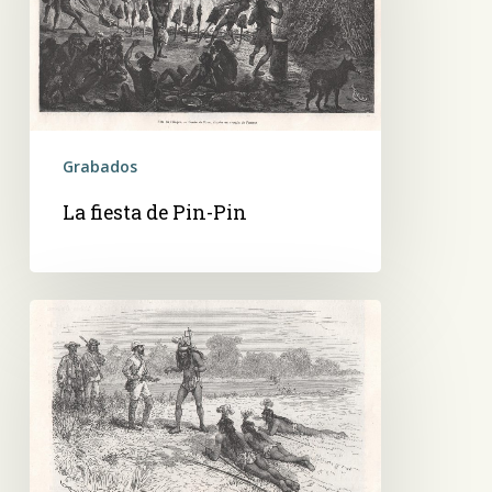
Pin
Grabados
La fiesta de Pin-Pin
Primera
entrevista
con
los
Toba