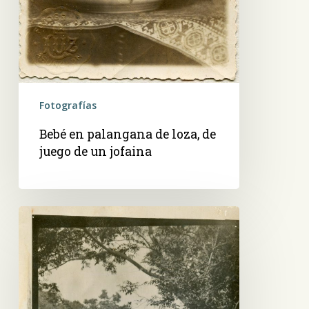
Fotografías
Bebé en palangana de loza, de
juego de un jofaina
Un
refrescante
baño,
en
el
Yhaca