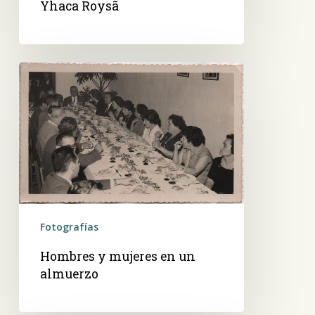
Yhaca Roysã
Hombres
y
mujeres
en
un
almuerzo
Fotografías
Hombres y mujeres en un
almuerzo