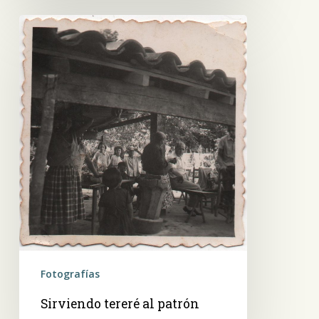
Sirviendo
tereré
al
patrón
Fotografías
Sirviendo tereré al patrón