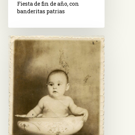
Fiesta de fin de año, con
banderitas patrias
Bebé
en
palangana
de
loza,
de
juego
de
un
jofaina