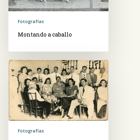
Fotografías
Montando a caballo
Fiesta
de
fin
de
año,
con
banderitas
patrias
Fotografías