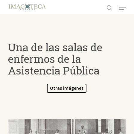
Skip
Menu
to
search
Close
main
Menu
content
Una de las salas de
enfermos de la
Asistencia Pública
Otras imágenes