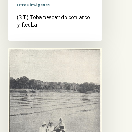
Otras imágenes
(S.T.) Toba pescando con arco
y flecha
(S.T.)
Cacería
de
serpientes,
para
los
zoológicos