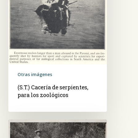
Otras imágenes
(S.T.) Cacería de serpientes,
para los zoológicos
Raul
Monti,