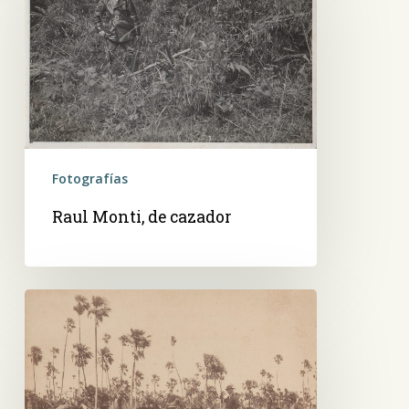
de
cazador
Fotografías
Raul Monti, de cazador
Cacería
del
ciervo
en
el