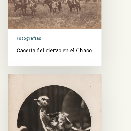
Chaco
Fotografías
Cacería del ciervo en el Chaco
Avestruz
de
8
dias