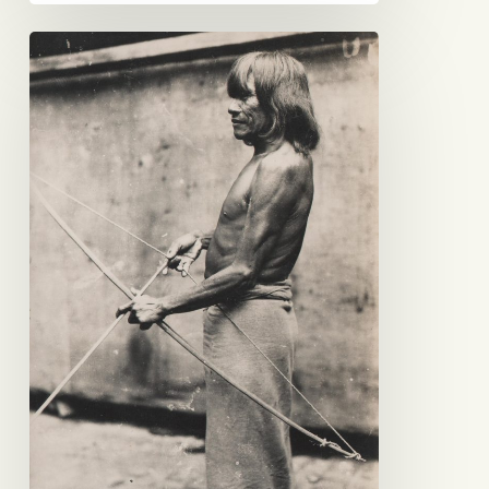
Sin
título
(Hombre
Nivaklé)