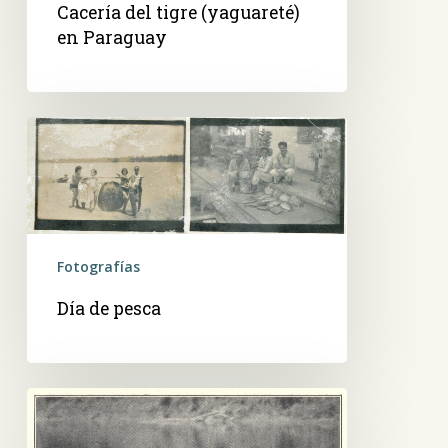
Cacería del tigre (yaguareté)
en Paraguay
Día
de
pesca
Fotografías
Día de pesca
(S.T.)
Toba