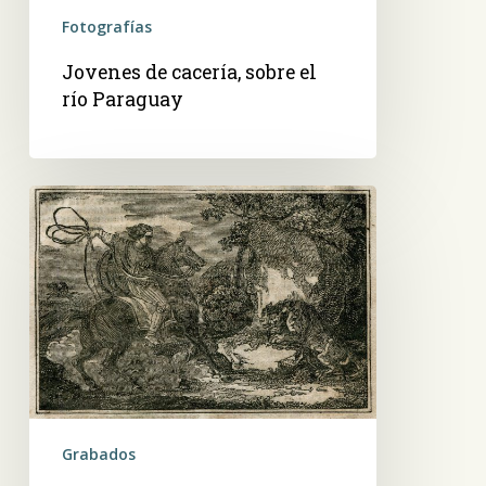
Fotografías
Jovenes de cacería, sobre el
río Paraguay
Cacería
del
tigre
(yaguareté)
en
Paraguay
Grabados