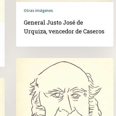
Otras imágenes
General Justo José de
Urquiza, vencedor de Caseros
José
Maria
da
Silva
Paranhos,
vizconde
de
Rio
Branco