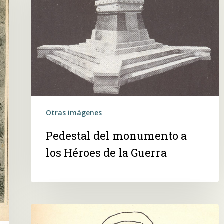
a
los
Héroes
de
la
Guerra
Otras imágenes
Pedestal del monumento a
los Héroes de la Guerra
 buscar?
General
Francisco