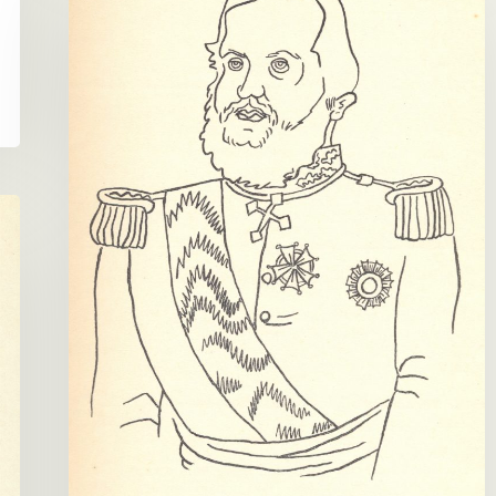
Solano
López,
presidente
del
Paraguay