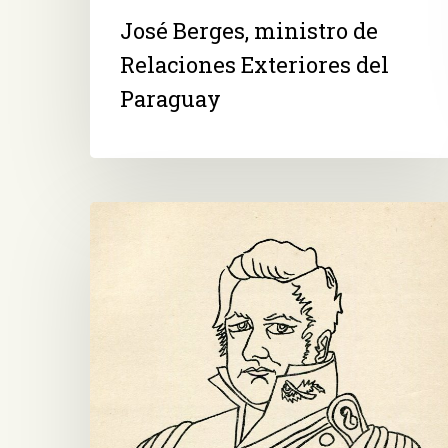
José Berges, ministro de
Relaciones Exteriores del
Paraguay
General
Juan
Manuel
de
Rosas,
gobernador
de
Buenos
Aires