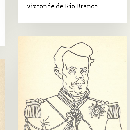
vizconde de Rio Branco
Conde
de
Caxias