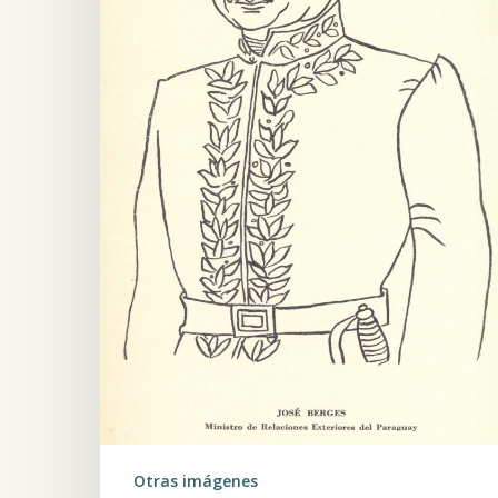
del
Paraguay
Otras imágenes