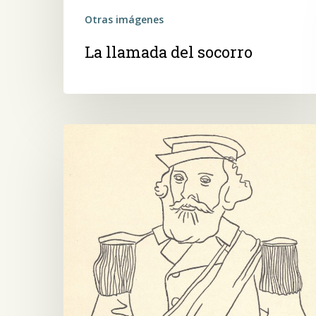
Otras imágenes
La llamada del socorro
General
Bartolomé
Mitre