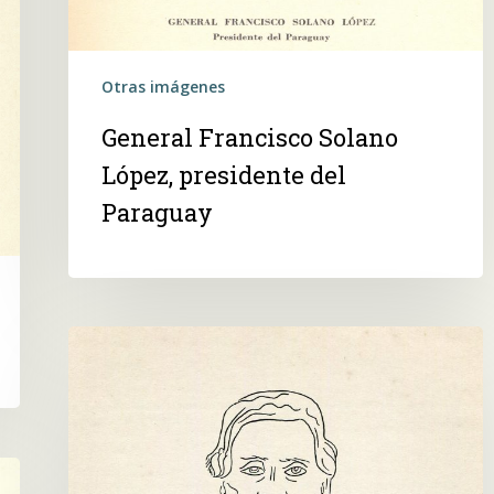
Otras imágenes
General Francisco Solano
López, presidente del
Paraguay
General
Justo
José
de
Urquiza,
vencedor