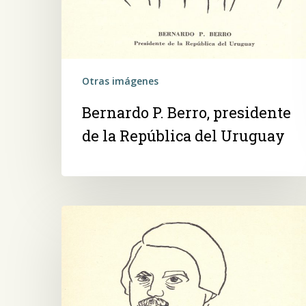
Otras imágenes
Bernardo P. Berro, presidente
de la República del Uruguay
José
Berges,
ministro
de
Relaciones
Exteriores