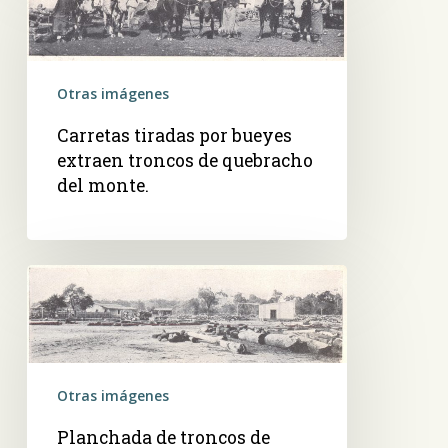
por
bueyes
extraen
Otras imágenes
troncos
de
Carretas tiradas por bueyes
quebracho
extraen troncos de quebracho
del
del monte.
monte.
Planchada
de
troncos
de
quebracho,
Otras imágenes
en
una
Planchada de troncos de