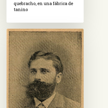
fábrica
quebracho, en una fábrica de
de
tanino
tanino
Pablo
Meilicke
Dueño
de
la
Curtiembre
Alemana