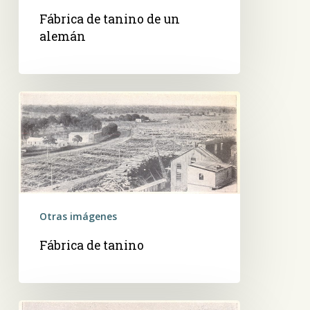
Fábrica de tanino de un
alemán
Fábrica
de
tanino
Otras imágenes
Fábrica de tanino
Pequeños