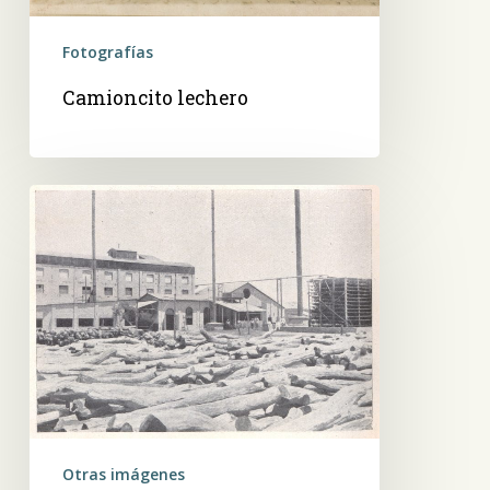
Fotografías
Camioncito lechero
Fábrica
de
tanino
de
un
alemán
Otras imágenes