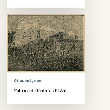
Fábrica
de
fósforos
El
Sol
Otras imágenes
Fábrica de fósforos El Sol