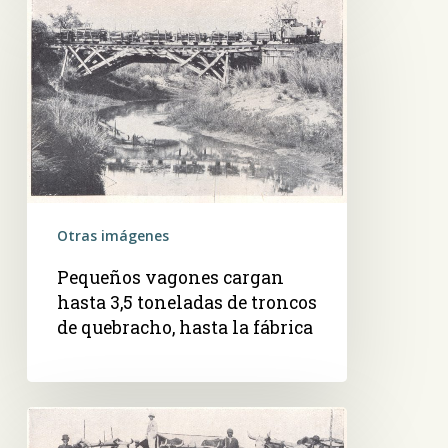
vagones
cargan
hasta
3,5
toneladas
de
troncos
de
quebracho,
Otras imágenes
hasta
Pequeños vagones cargan
la
hasta 3,5 toneladas de troncos
fábrica
de quebracho, hasta la fábrica
Carretas
tiradas