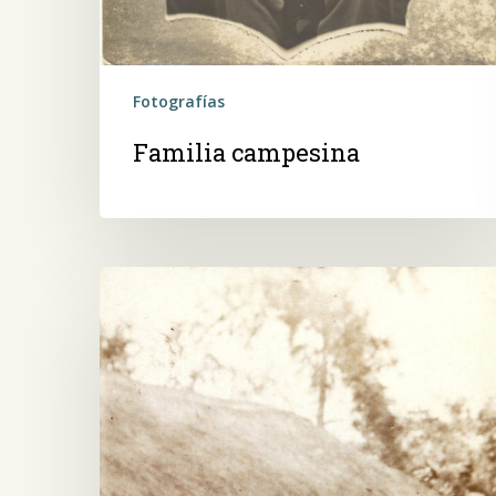
Fotografías
Familia campesina
Rancho
“culata
yovai”