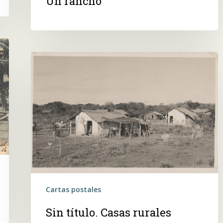
Un rancho
Sin
título.
Casas
rurales
Cartas postales
Sin título. Casas rurales