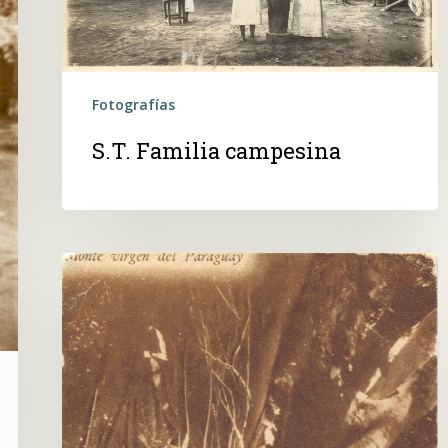
Fotografías
S.T. Familia campesina
Monte
virgen
del
Paraguay