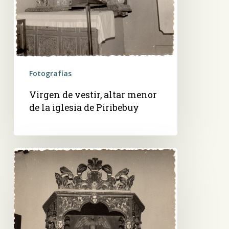
Fotografías
Virgen de vestir, altar menor
de la iglesia de Piribebuy
San
José
con
el
niño,
altar