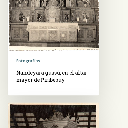
Fotografías
Ñandeyara guasú, en el altar
mayor de Piribebuy
Pulpito
de
origen