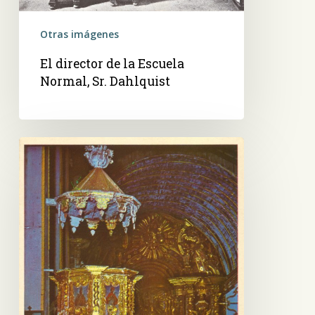
Otras imágenes
El director de la Escuela
Normal, Sr. Dahlquist
Púlpito
de
la
Iglesia
de
Yaguarón-
Paraguay