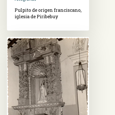
Pulpito de origen franciscano,
iglesia de Piribebuy
Virgen
de
vestir,
altar
menor
de
la
iglesia
de
Piribebuy