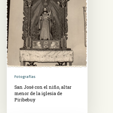
menor
de
la
iglesia
de
Piribebuy
Fotografías
San José con el niño, altar
menor de la iglesia de
Piribebuy