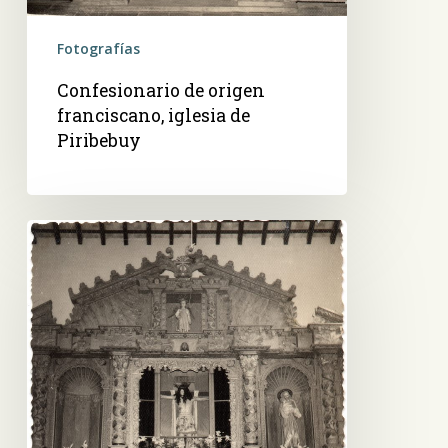
Fotografías
Confesionario de origen
franciscano, iglesia de
Piribebuy
Ñandeyara
guasú,
en
el
altar
mayor
de
Piribebuy