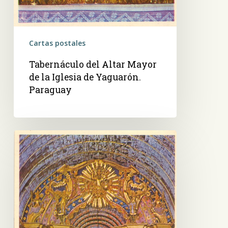
Cartas postales
Tabernáculo del Altar Mayor
de la Iglesia de Yaguarón.
Paraguay
Altar
Mayor
de
la
Iglesia
de
Yaguarón-