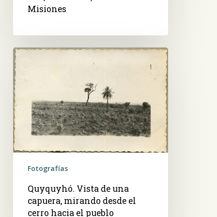
Misiones
Quyquyhó.
Vista
de
una
capuera,
mirando
desde
el
cerro
hacia
Fotografías
el
Quyquyhó. Vista de una
pueblo
capuera, mirando desde el
cerro hacia el pueblo