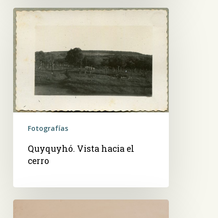
Quyquyhó.
Vista
hacia
el
cerro
Fotografías
Quyquyhó. Vista hacia el
cerro
Paraguarí,
carreta