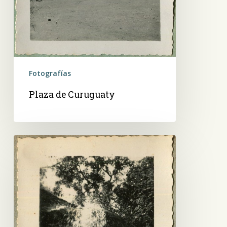
Fotografías
Plaza de Curuguaty
Quyquyhó.
Arroyo
de
oro,
con
su
Chorro