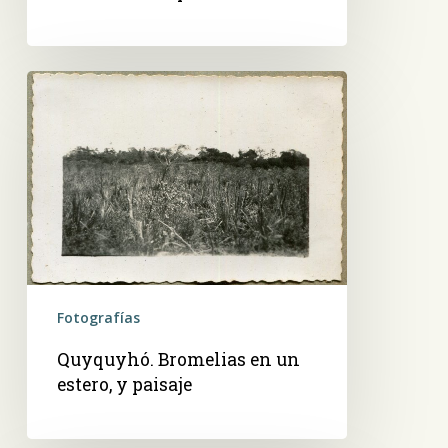
Quyquyhó.
Bromelias
en
un
estero,
y
paisaje
Fotografías
Quyquyhó. Bromelias en un
estero, y paisaje