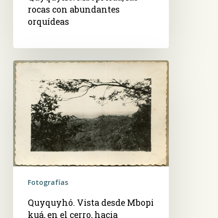
rocas con abundantes
orquídeas
Quyquyhó.
Vista
desde
Mbopi
kuá,
en
el
cerro,
hacia
Misiones
Fotografías
Quyquyhó. Vista desde Mbopi
kuá, en el cerro, hacia