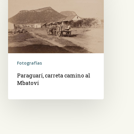
camino
al
Mbatoví
Fotografías
Paraguarí, carreta camino al
Mbatoví