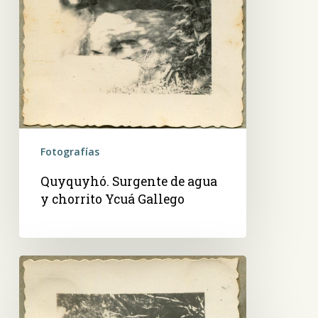
Fotografías
Quyquyhó. Surgente de agua
y chorrito Ycuá Gallego
Quyquyhó.
Mbopi
Kuá,