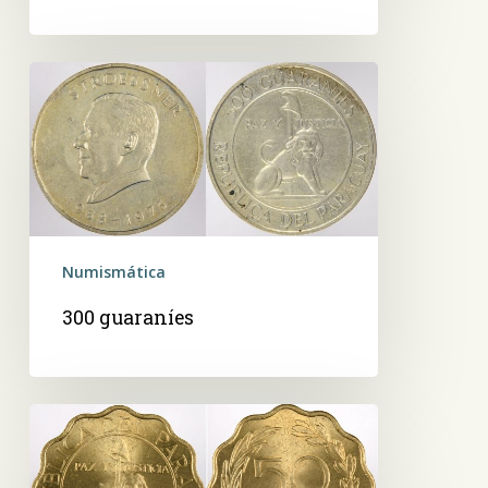
300
guaraníes
Numismática
300 guaraníes
50
centimos